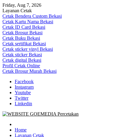
Skip
Friday, Aug 7, 2026
to
Layanan Cetak
content
Cetak Bendera Custom Bekasi
Cetak Kartu Nama Bekasi
Cetak ID Card Bekasi
Cetak Brosur Bekasi
Cetak Buku Bekasi
Cetak sertifikat Bekasi
Cetak sticker vinyl Bekasi
Cetak sticker Bekasi
Cetak digital Bekasi
Profil Cetak Online
Cetak Brosur Murah Bekasi
Facebook
Instagram
Youtube
Twitter
Linkedin
Goe Media Percetakan | 0822-4439-5599 (Call/WA)
0822-4439-5599 (Call/WA) Percetakan jasa cetak banner buku yasin
invoice kartu nama label map nota spanduk stiker undangan
Home
pernikahan murah online 24 jam
Layanan Cetak