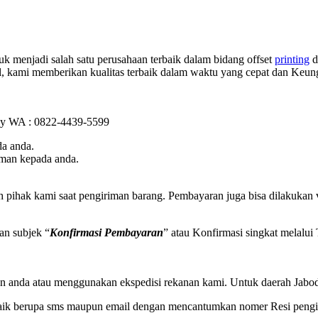
k menjadi salah satu perusahaan terbaik dalam bidang offset
printing
d
al, kami memberikan kualitas terbaik dalam waktu yang cepat dan Keu
k by WA : 0822-4439-5599
a anda.
iman kepada anda.
h pihak kami saat pengiriman barang. Pembayaran juga bisa dilakukan
an subjek “
Konfirmasi Pembayaran
” atau Konfirmasi singkat melalu
n anda atau menggunakan ekspedisi rekanan kami. Untuk daerah Jabode
baik berupa sms maupun email dengan mencantumkan nomer Resi pengir