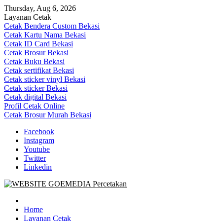
Skip
Thursday, Aug 6, 2026
to
Layanan Cetak
content
Cetak Bendera Custom Bekasi
Cetak Kartu Nama Bekasi
Cetak ID Card Bekasi
Cetak Brosur Bekasi
Cetak Buku Bekasi
Cetak sertifikat Bekasi
Cetak sticker vinyl Bekasi
Cetak sticker Bekasi
Cetak digital Bekasi
Profil Cetak Online
Cetak Brosur Murah Bekasi
Facebook
Instagram
Youtube
Twitter
Linkedin
Goe Media Percetakan | 0822-4439-5599 (Call/WA)
0822-4439-5599 (Call/WA) Percetakan jasa cetak banner buku yasin 
Home
Layanan Cetak