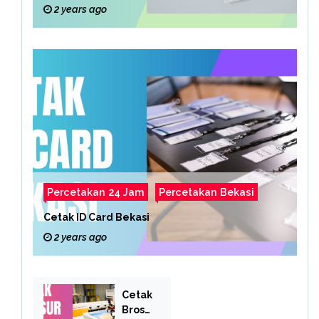
2 years ago
Percetakan 24 Jam
Percetakan Bekasi
Cetak ID Card Bekasi
2 years ago
Cetak
Brosu