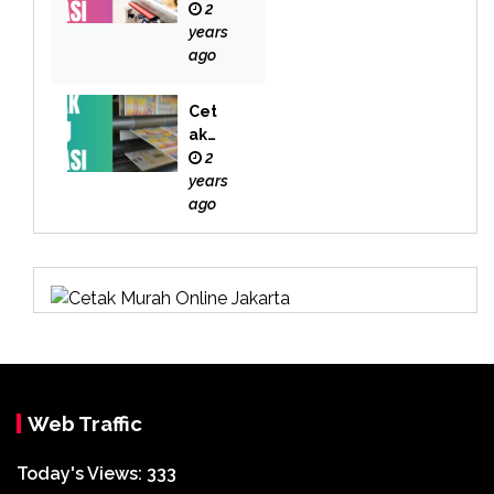
r
2
Bekas
years
i
ago
Cet
ak
Buk
2
u
years
Bek
ago
asi
Web Traffic
Today's Views:
333