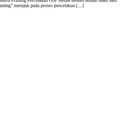
dera Printing Percetakan Goe Media Bekasi adalah salah satu
rinting” merujuk pada proses pencetakan […]