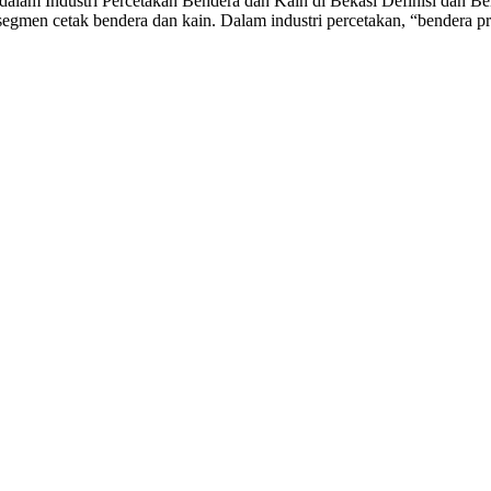
alam Industri Percetakan Bendera dan Kain di Bekasi Definisi dan Ben
egmen cetak bendera dan kain. Dalam industri percetakan, “bendera p