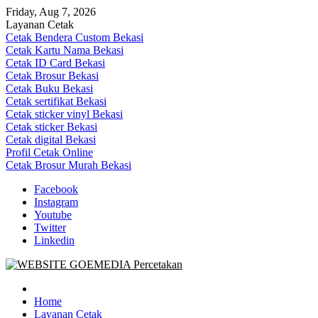
Skip
Friday, Aug 7, 2026
to
Layanan Cetak
content
Cetak Bendera Custom Bekasi
Cetak Kartu Nama Bekasi
Cetak ID Card Bekasi
Cetak Brosur Bekasi
Cetak Buku Bekasi
Cetak sertifikat Bekasi
Cetak sticker vinyl Bekasi
Cetak sticker Bekasi
Cetak digital Bekasi
Profil Cetak Online
Cetak Brosur Murah Bekasi
Facebook
Instagram
Youtube
Twitter
Linkedin
Goe Media Percetakan | 0822-4439-5599 (Call/WA)
0822-4439-5599 (Call/WA) Percetakan jasa cetak banner buku yasin 
Home
Layanan Cetak