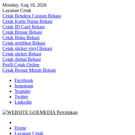
Skip
Monday, Aug 10, 2026
to
Layanan Cetak
content
Cetak Bendera Custom Bekasi
Cetak Kartu Nama Bekasi
Cetak ID Card Bekasi
Cetak Brosur Bekasi
Cetak Buku Bekasi
Cetak sertifikat Bekasi
Cetak sticker vinyl Bekasi
Cetak sticker Bekasi
Cetak digital Bekasi
Profil Cetak Online
Cetak Brosur Murah Bekasi
Facebook
Instagram
Youtube
Twitter
Linkedin
Goe Media Percetakan | 0822-4439-5599 (Call/WA)
0822-4439-5599 (Call/WA) Percetakan jasa cetak banner buku yasin
invoice kartu nama label map nota spanduk stiker undangan
Home
pernikahan murah online 24 jam
Layanan Cetak