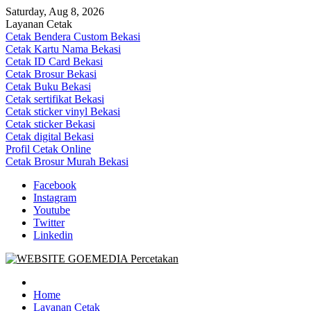
Skip
Saturday, Aug 8, 2026
to
Layanan Cetak
content
Cetak Bendera Custom Bekasi
Cetak Kartu Nama Bekasi
Cetak ID Card Bekasi
Cetak Brosur Bekasi
Cetak Buku Bekasi
Cetak sertifikat Bekasi
Cetak sticker vinyl Bekasi
Cetak sticker Bekasi
Cetak digital Bekasi
Profil Cetak Online
Cetak Brosur Murah Bekasi
Facebook
Instagram
Youtube
Twitter
Linkedin
Goe Media Percetakan | 0822-4439-5599 (Call/WA)
0822-4439-5599 (Call/WA) Percetakan jasa cetak banner buku yasin
invoice kartu nama label map nota spanduk stiker undangan
Home
pernikahan murah online 24 jam
Layanan Cetak