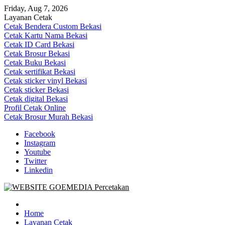
Skip
Friday, Aug 7, 2026
to
Layanan Cetak
content
Cetak Bendera Custom Bekasi
Cetak Kartu Nama Bekasi
Cetak ID Card Bekasi
Cetak Brosur Bekasi
Cetak Buku Bekasi
Cetak sertifikat Bekasi
Cetak sticker vinyl Bekasi
Cetak sticker Bekasi
Cetak digital Bekasi
Profil Cetak Online
Cetak Brosur Murah Bekasi
Facebook
Instagram
Youtube
Twitter
Linkedin
Goe Media Percetakan | 0822-4439-5599 (Call/WA)
0822-4439-5599 (Call/WA) Percetakan jasa cetak banner buku yasin
invoice kartu nama label map nota spanduk stiker undangan
Home
pernikahan murah online 24 jam
Layanan Cetak