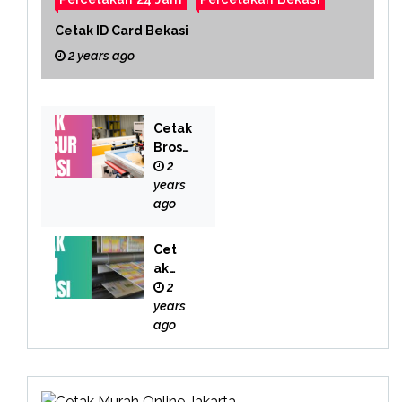
Cetak ID Card Bekasi
2 years ago
Cetak
Brosu
r
2
Bekas
years
i
ago
Cet
ak
Buk
2
u
years
Bek
ago
asi