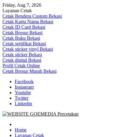
Skip
Friday, Aug 7, 2026
to
Layanan Cetak
content
Cetak Bendera Custom Bekasi
Cetak Kartu Nama Bekasi
Cetak ID Card Bekasi
Cetak Brosur Bekasi
Cetak Buku Bekasi
Cetak sertifikat Bekasi
Cetak sticker vinyl Bekasi
Cetak sticker Bekasi
Cetak digital Bekasi
Profil Cetak Online
Cetak Brosur Murah Bekasi
Facebook
Instagram
Youtube
Twitter
Linkedin
Goe Media Percetakan | 0822-4439-5599 (Call/WA)
0822-4439-5599 (Call/WA) Percetakan jasa cetak banner buku yasin 
Home
Layanan Cetak