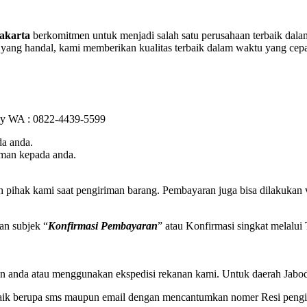
akarta
berkomitmen untuk menjadi salah satu perusahaan terbaik dalam
in yang handal, kami memberikan kualitas terbaik dalam waktu yang c
k by WA : 0822-4439-5599
a anda.
iman kepada anda.
h pihak kami saat pengiriman barang. Pembayaran juga bisa dilakukan
an subjek “
Konfirmasi Pembayaran
” atau Konfirmasi singkat melalu
n anda atau menggunakan ekspedisi rekanan kami. Untuk daerah Jabode
baik berupa sms maupun email dengan mencantumkan nomer Resi pengir