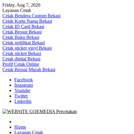
Skip
Friday, Aug 7, 2026
to
Layanan Cetak
content
Cetak Bendera Custom Bekasi
Cetak Kartu Nama Bekasi
Cetak ID Card Bekasi
Cetak Brosur Bekasi
Cetak Buku Bekasi
Cetak sertifikat Bekasi
Cetak sticker vinyl Bekasi
Cetak sticker Bekasi
Cetak digital Bekasi
Profil Cetak Online
Cetak Brosur Murah Bekasi
Facebook
Instagram
Youtube
Twitter
Linkedin
Goe Media Percetakan | 0822-4439-5599 (Call/WA)
0822-4439-5599 (Call/WA) Percetakan jasa cetak banner buku yasin
invoice kartu nama label map nota spanduk stiker undangan
Home
pernikahan murah online 24 jam
Layanan Cetak