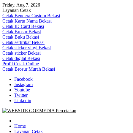
Skip
Friday, Aug 7, 2026
to
Layanan Cetak
content
Cetak Bendera Custom Bekasi
Cetak Kartu Nama Bekasi
Cetak ID Card Bekasi
Cetak Brosur Bekasi
Cetak Buku Bekasi
Cetak sertifikat Bekasi
Cetak sticker vinyl Bekasi
Cetak sticker Bekasi
Cetak digital Bekasi
Profil Cetak Online
Cetak Brosur Murah Bekasi
Facebook
Instagram
Youtube
Twitter
Linkedin
Goe Media Percetakan | 0822-4439-5599 (Call/WA)
0822-4439-5599 (Call/WA) Percetakan jasa cetak banner buku yasin
invoice kartu nama label map nota spanduk stiker undangan
Home
pernikahan murah online 24 jam
Layanan Cetak