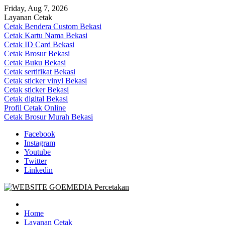
Skip
Friday, Aug 7, 2026
to
Layanan Cetak
content
Cetak Bendera Custom Bekasi
Cetak Kartu Nama Bekasi
Cetak ID Card Bekasi
Cetak Brosur Bekasi
Cetak Buku Bekasi
Cetak sertifikat Bekasi
Cetak sticker vinyl Bekasi
Cetak sticker Bekasi
Cetak digital Bekasi
Profil Cetak Online
Cetak Brosur Murah Bekasi
Facebook
Instagram
Youtube
Twitter
Linkedin
Goe Media Percetakan | 0822-4439-5599 (Call/WA)
0822-4439-5599 (Call/WA) Percetakan jasa cetak banner buku yasin
invoice kartu nama label map nota spanduk stiker undangan
Home
pernikahan murah online 24 jam
Layanan Cetak