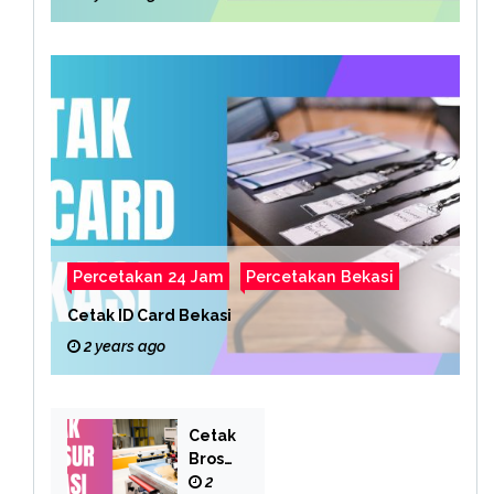
Percetakan 24 Jam
Percetakan Bekasi
Cetak ID Card Bekasi
2 years ago
Cetak
Brosu
r
2