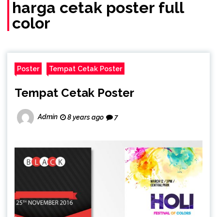
(Call/WA)
harga cetak poster full
color
Poster
Tempat Cetak Poster
Tempat Cetak Poster
Admin
8 years ago
7