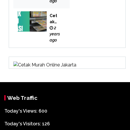
i
ago
Cet
ak
Buk
2
u
years
Bek
ago
asi
Web Traffic
Today's Views:
600
Today's Visitors:
126