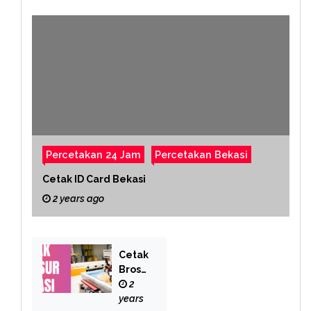
Percetakan 24 Jam
Percetakan Bekasi
Cetak ID Card Bekasi
2 years ago
Cetak
Brosu
r
2
Bekas
years