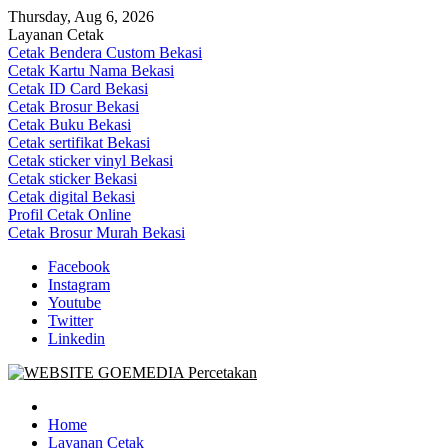
Skip
Thursday, Aug 6, 2026
to
Layanan Cetak
content
Cetak Bendera Custom Bekasi
Cetak Kartu Nama Bekasi
Cetak ID Card Bekasi
Cetak Brosur Bekasi
Cetak Buku Bekasi
Cetak sertifikat Bekasi
Cetak sticker vinyl Bekasi
Cetak sticker Bekasi
Cetak digital Bekasi
Profil Cetak Online
Cetak Brosur Murah Bekasi
Facebook
Instagram
Youtube
Twitter
Linkedin
Goe Media Percetakan | 0822-4439-5599 (Call/WA)
0822-4439-5599 (Call/WA) Percetakan jasa cetak banner buku yasin
invoice kartu nama label map nota spanduk stiker undangan
Home
pernikahan murah online 24 jam
Layanan Cetak