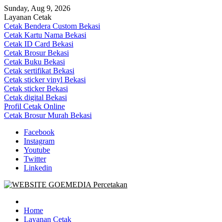
Skip
Sunday, Aug 9, 2026
to
Layanan Cetak
content
Cetak Bendera Custom Bekasi
Cetak Kartu Nama Bekasi
Cetak ID Card Bekasi
Cetak Brosur Bekasi
Cetak Buku Bekasi
Cetak sertifikat Bekasi
Cetak sticker vinyl Bekasi
Cetak sticker Bekasi
Cetak digital Bekasi
Profil Cetak Online
Cetak Brosur Murah Bekasi
Facebook
Instagram
Youtube
Twitter
Linkedin
Goe Media Percetakan | 0822-4439-5599 (Call/WA)
0822-4439-5599 (Call/WA) Percetakan jasa cetak banner buku yasin 
Home
Layanan Cetak