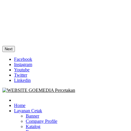
Next
Facebook
Instagram
Youtube
Twitter
Linkedin
Goe Media Percetakan | 0822-4439-5599 (Call/WA)
0822-4439-5599 (Call/WA) Percetakan jasa cetak banner buku yasin
invoice kartu nama label map nota spanduk stiker undangan
Home
pernikahan murah online 24 jam
Layanan Cetak
Banner
Company Profile
Katalog