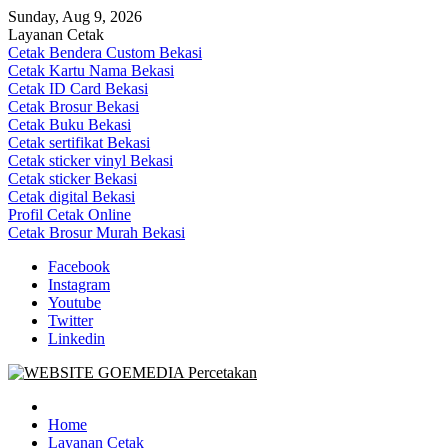
Skip
Sunday, Aug 9, 2026
to
Layanan Cetak
content
Cetak Bendera Custom Bekasi
Cetak Kartu Nama Bekasi
Cetak ID Card Bekasi
Cetak Brosur Bekasi
Cetak Buku Bekasi
Cetak sertifikat Bekasi
Cetak sticker vinyl Bekasi
Cetak sticker Bekasi
Cetak digital Bekasi
Profil Cetak Online
Cetak Brosur Murah Bekasi
Facebook
Instagram
Youtube
Twitter
Linkedin
Goe Media Percetakan | 0822-4439-5599 (Call/WA)
0822-4439-5599 (Call/WA) Percetakan jasa cetak banner buku yasin
invoice kartu nama label map nota spanduk stiker undangan
Home
pernikahan murah online 24 jam
Layanan Cetak