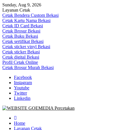
Skip
Sunday, Aug 9, 2026
to
Layanan Cetak
content
Cetak Bendera Custom Bekasi
Cetak Kartu Nama Bekasi
Cetak ID Card Bekasi
Cetak Brosur Bekasi
Cetak Buku Bekasi
Cetak sertifikat Bekasi
Cetak sticker vinyl Bekasi
Cetak sticker Bekasi
Cetak digital Bekasi
Profil Cetak Online
Cetak Brosur Murah Bekasi
Facebook
Instagram
Youtube
Twitter
Linkedin
Goe Media Percetakan | 0822-4439-5599 (Call/WA)
0822-4439-5599 (Call/WA) Percetakan jasa cetak banner buku yasin
invoice kartu nama label map nota spanduk stiker undangan
Home
pernikahan murah online 24 jam
Layanan Cetak