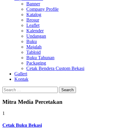
Banner
Company Profile
Katalog
Brosur
Leaflet
Kalender
Undangan
Buku
Majalah
Tabloid
Buku Tahunan
Packaging
Cetak Bendera Custom Bekasi
Galleri
Kontak
Search
for:
Mitra Media Percetakan
1
Cetak Buku Bekasi