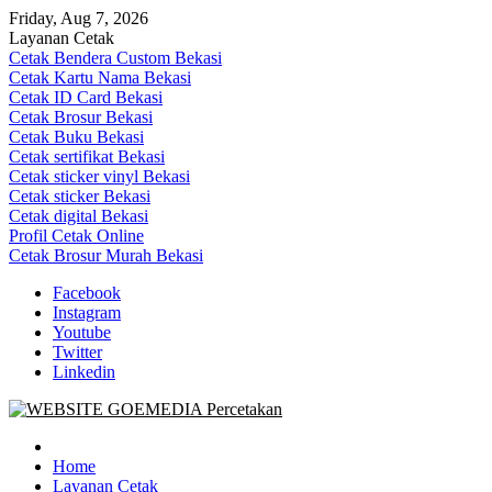
Skip
Friday, Aug 7, 2026
to
Layanan Cetak
content
Cetak Bendera Custom Bekasi
Cetak Kartu Nama Bekasi
Cetak ID Card Bekasi
Cetak Brosur Bekasi
Cetak Buku Bekasi
Cetak sertifikat Bekasi
Cetak sticker vinyl Bekasi
Cetak sticker Bekasi
Cetak digital Bekasi
Profil Cetak Online
Cetak Brosur Murah Bekasi
Facebook
Instagram
Youtube
Twitter
Linkedin
Goe Media Percetakan | 0822-4439-5599 (Call/WA)
0822-4439-5599 (Call/WA) Percetakan jasa cetak banner buku yasin
invoice kartu nama label map nota spanduk stiker undangan
Home
pernikahan murah online 24 jam
Layanan Cetak