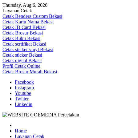
Skip
Thursday, Aug 6, 2026
to
Layanan Cetak
content
Cetak Bendera Custom Bekasi
Cetak Kartu Nama Bekasi
Cetak ID Card Bekasi
Cetak Brosur Bekasi
Cetak Buku Bekasi
Cetak sertifikat Bekasi
Cetak sticker vinyl Bekasi
Cetak sticker Bekasi
Cetak digital Bekasi
Profil Cetak Online
Cetak Brosur Murah Bekasi
Facebook
Instagram
Youtube
Twitter
Linkedin
Goe Media Percetakan | 0822-4439-5599 (Call/WA)
0822-4439-5599 (Call/WA) Percetakan jasa cetak banner buku yasin 
Home
Layanan Cetak