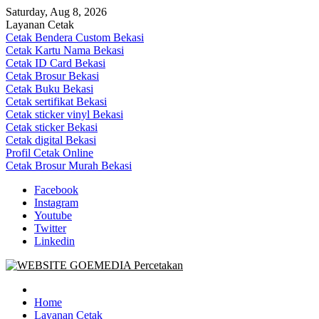
Skip
Saturday, Aug 8, 2026
to
Layanan Cetak
content
Cetak Bendera Custom Bekasi
Cetak Kartu Nama Bekasi
Cetak ID Card Bekasi
Cetak Brosur Bekasi
Cetak Buku Bekasi
Cetak sertifikat Bekasi
Cetak sticker vinyl Bekasi
Cetak sticker Bekasi
Cetak digital Bekasi
Profil Cetak Online
Cetak Brosur Murah Bekasi
Facebook
Instagram
Youtube
Twitter
Linkedin
Goe Media Percetakan | 0822-4439-5599 (Call/WA)
0822-4439-5599 (Call/WA) Percetakan jasa cetak banner buku yasin
invoice kartu nama label map nota spanduk stiker undangan
Home
pernikahan murah online 24 jam
Layanan Cetak