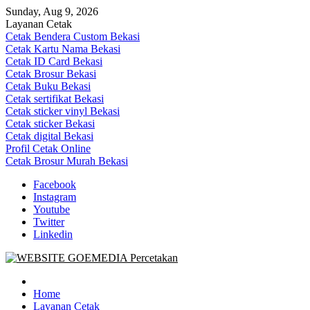
Skip
Sunday, Aug 9, 2026
to
Layanan Cetak
content
Cetak Bendera Custom Bekasi
Cetak Kartu Nama Bekasi
Cetak ID Card Bekasi
Cetak Brosur Bekasi
Cetak Buku Bekasi
Cetak sertifikat Bekasi
Cetak sticker vinyl Bekasi
Cetak sticker Bekasi
Cetak digital Bekasi
Profil Cetak Online
Cetak Brosur Murah Bekasi
Facebook
Instagram
Youtube
Twitter
Linkedin
Goe Media Percetakan | 0822-4439-5599 (Call/WA)
0822-4439-5599 (Call/WA) Percetakan jasa cetak banner buku yasin
invoice kartu nama label map nota spanduk stiker undangan
Home
pernikahan murah online 24 jam
Layanan Cetak