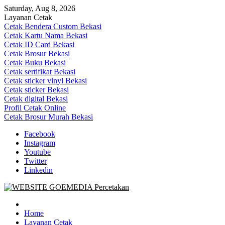
Skip
Saturday, Aug 8, 2026
to
Layanan Cetak
content
Cetak Bendera Custom Bekasi
Cetak Kartu Nama Bekasi
Cetak ID Card Bekasi
Cetak Brosur Bekasi
Cetak Buku Bekasi
Cetak sertifikat Bekasi
Cetak sticker vinyl Bekasi
Cetak sticker Bekasi
Cetak digital Bekasi
Profil Cetak Online
Cetak Brosur Murah Bekasi
Facebook
Instagram
Youtube
Twitter
Linkedin
Goe Media Percetakan | 0822-4439-5599 (Call/WA)
0822-4439-5599 (Call/WA) Percetakan jasa cetak banner buku yasin
invoice kartu nama label map nota spanduk stiker undangan
Home
pernikahan murah online 24 jam
Layanan Cetak