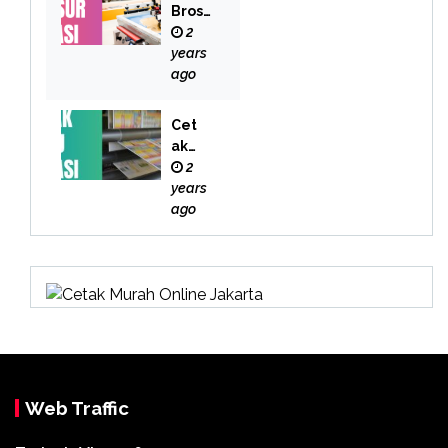
Brosu
r
2
Bekas
years
i
ago
Cet
ak
Buk
2
u
years
Bek
ago
asi
Web Traffic