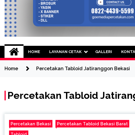
Goe Media Percetak
0822-4439-5599 (Call/WA) Percetakan 
HOME
LAYANAN CETAK
GALLERI
KONT
Home
Percetakan Tabloid Jatiranggon Bekasi
Percetakan Tabloid Jatira
Percetakan Bekasi
Percetakan Tabloid Bekasi Barat
Tabloid