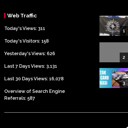
Web Traffic
Today's Views:
311
1
Today's Visitors:
158
Yesterday's Views:
626
2
Last 7 Days Views:
3,131
Last 30 Days Views:
16,078
3
Overview of Search Engine
Referrals:
587