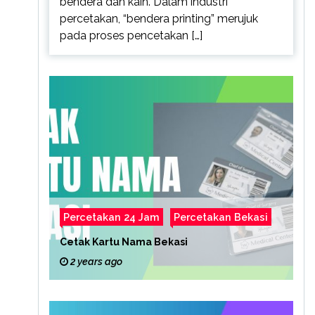
bendera dan kain. Dalam industri
percetakan, “bendera printing” merujuk
pada proses pencetakan […]
Percetakan 24 Jam
Percetakan Bekasi
Cetak Kartu Nama Bekasi
2 years ago