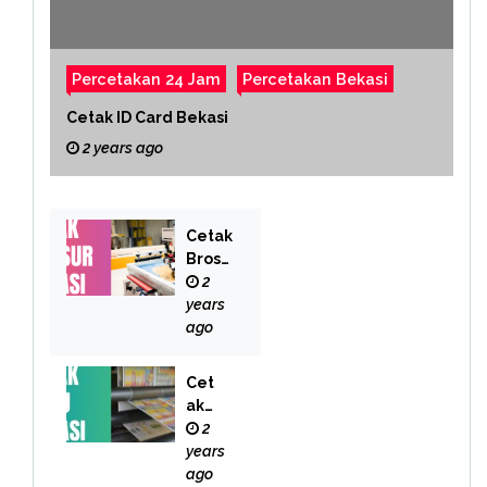
Percetakan 24 Jam
Percetakan Bekasi
Cetak ID Card Bekasi
2 years ago
Cetak
Brosu
r
2
Bekas
years
i
ago
Cet
ak
Buk
2
u
years
Bek
ago