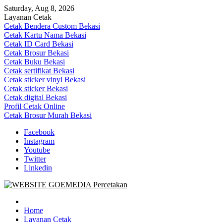
Skip
Saturday, Aug 8, 2026
to
Layanan Cetak
content
Cetak Bendera Custom Bekasi
Cetak Kartu Nama Bekasi
Cetak ID Card Bekasi
Cetak Brosur Bekasi
Cetak Buku Bekasi
Cetak sertifikat Bekasi
Cetak sticker vinyl Bekasi
Cetak sticker Bekasi
Cetak digital Bekasi
Profil Cetak Online
Cetak Brosur Murah Bekasi
Facebook
Instagram
Youtube
Twitter
Linkedin
Goe Media Percetakan | 0822-4439-5599 (Call/WA)
0822-4439-5599 (Call/WA) Percetakan jasa cetak banner buku yasin
invoice kartu nama label map nota spanduk stiker undangan
Home
pernikahan murah online 24 jam
Layanan Cetak