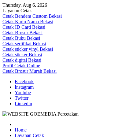
Skip
Thursday, Aug 6, 2026
to
Layanan Cetak
content
Cetak Bendera Custom Bekasi
Cetak Kartu Nama Bekasi
Cetak ID Card Bekasi
Cetak Brosur Bekasi
Cetak Buku Bekasi
Cetak sertifikat Bekasi
Cetak sticker vinyl Bekasi
Cetak sticker Bekasi
Cetak digital Bekasi
Profil Cetak Online
Cetak Brosur Murah Bekasi
Facebook
Instagram
Youtube
Twitter
Linkedin
Goe Media Percetakan | 0822-4439-5599 (Call/WA)
0822-4439-5599 (Call/WA) Percetakan jasa cetak banner buku yasin 
Home
Layanan Cetak