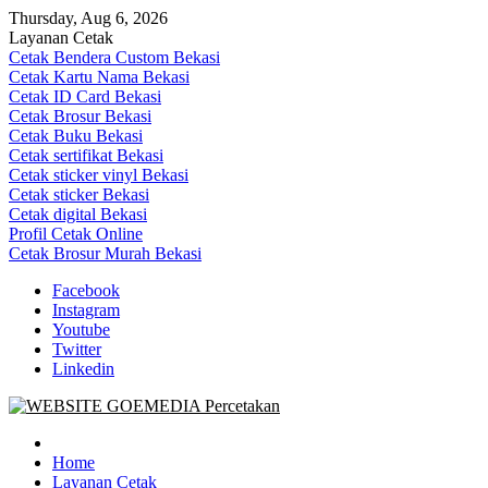
Skip
Thursday, Aug 6, 2026
to
Layanan Cetak
content
Cetak Bendera Custom Bekasi
Cetak Kartu Nama Bekasi
Cetak ID Card Bekasi
Cetak Brosur Bekasi
Cetak Buku Bekasi
Cetak sertifikat Bekasi
Cetak sticker vinyl Bekasi
Cetak sticker Bekasi
Cetak digital Bekasi
Profil Cetak Online
Cetak Brosur Murah Bekasi
Facebook
Instagram
Youtube
Twitter
Linkedin
Goe Media Percetakan | 0822-4439-5599 (Call/WA)
0822-4439-5599 (Call/WA) Percetakan jasa cetak banner buku yasin 
Home
Layanan Cetak