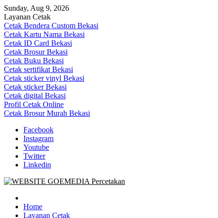
Skip
Sunday, Aug 9, 2026
to
Layanan Cetak
content
Cetak Bendera Custom Bekasi
Cetak Kartu Nama Bekasi
Cetak ID Card Bekasi
Cetak Brosur Bekasi
Cetak Buku Bekasi
Cetak sertifikat Bekasi
Cetak sticker vinyl Bekasi
Cetak sticker Bekasi
Cetak digital Bekasi
Profil Cetak Online
Cetak Brosur Murah Bekasi
Facebook
Instagram
Youtube
Twitter
Linkedin
Goe Media Percetakan | 0822-4439-5599 (Call/WA)
0822-4439-5599 (Call/WA) Percetakan jasa cetak banner buku yasin
invoice kartu nama label map nota spanduk stiker undangan
Home
pernikahan murah online 24 jam
Layanan Cetak