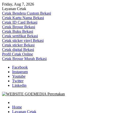
Skip
Friday, Aug 7, 2026
to
Layanan Cetak
content
Cetak Bendera Custom Bekasi
Cetak Kartu Nama Bekasi
Cetak ID Card Bekasi
Cetak Brosur Bekasi
Cetak Buku Bekasi
Cetak sertifikat Bekasi
Cetak sticker vinyl Bekasi
Cetak sticker Bekasi
Cetak digital Bekasi
Profil Cetak Online
Cetak Brosur Murah Bekasi
Facebook
Instagram
Youtube
Twitter
Linkedin
Goe Media Percetakan | 0822-4439-5599 (Call/WA)
0822-4439-5599 (Call/WA) Percetakan jasa cetak banner buku yasin 
Home
Layanan Cetak