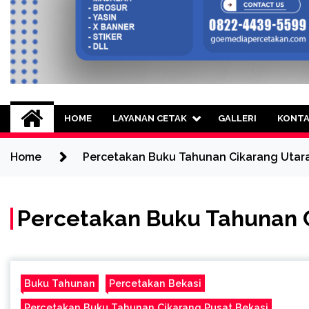
Goe Media Percetak
0822-4439-5599 (Call/WA) Percetakan 
HOME
LAYANAN CETAK
GALLERI
KONT
Home
Percetakan Buku Tahunan Cikarang Utara
Percetakan Buku Tahunan C
Buku Tahunan
Percetakan Bekasi
Percetakan Buku Tahunan Cikarang Pusat Bekasi