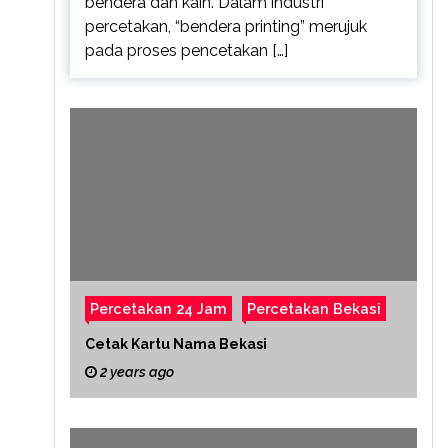
bendera dan kain. Dalam industri
percetakan, “bendera printing” merujuk
pada proses pencetakan […]
Percetakan 24 Jam
Percetakan Bekasi
Cetak Kartu Nama Bekasi
2 years ago