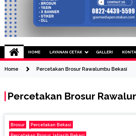
Goe Media Percetak
0822-4439-5599 (Call/WA) Percetakan 
HOME
LAYANAN CETAK
GALLERI
KONT
Home
Percetakan Brosur Rawalumbu Bekasi
Percetakan Brosur Rawalu
Brosur
Percetakan Bekasi
Percetakan Brosur Jatiasih Bekasi