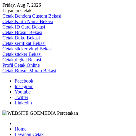
Skip
Friday, Aug 7, 2026
to
Layanan Cetak
content
Cetak Bendera Custom Bekasi
Cetak Kartu Nama Bekasi
Cetak ID Card Bekasi
Cetak Brosur Bekasi
Cetak Buku Bekasi
Cetak sertifikat Bekasi
Cetak sticker vinyl Bekasi
Cetak sticker Bekasi
Cetak digital Bekasi
Profil Cetak Online
Cetak Brosur Murah Bekasi
Facebook
Instagram
Youtube
Twitter
Linkedin
Goe Media Percetakan | 0822-4439-5599 (Call/WA)
0822-4439-5599 (Call/WA) Percetakan jasa cetak banner buku yasin
invoice kartu nama label map nota spanduk stiker undangan
Home
pernikahan murah online 24 jam
Layanan Cetak