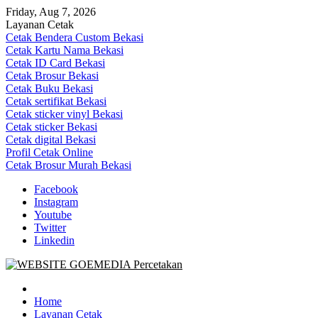
Skip
Friday, Aug 7, 2026
to
Layanan Cetak
content
Cetak Bendera Custom Bekasi
Cetak Kartu Nama Bekasi
Cetak ID Card Bekasi
Cetak Brosur Bekasi
Cetak Buku Bekasi
Cetak sertifikat Bekasi
Cetak sticker vinyl Bekasi
Cetak sticker Bekasi
Cetak digital Bekasi
Profil Cetak Online
Cetak Brosur Murah Bekasi
Facebook
Instagram
Youtube
Twitter
Linkedin
Goe Media Percetakan | 0822-4439-5599 (Call/WA)
0822-4439-5599 (Call/WA) Percetakan jasa cetak banner buku yasin
invoice kartu nama label map nota spanduk stiker undangan
Home
pernikahan murah online 24 jam
Layanan Cetak