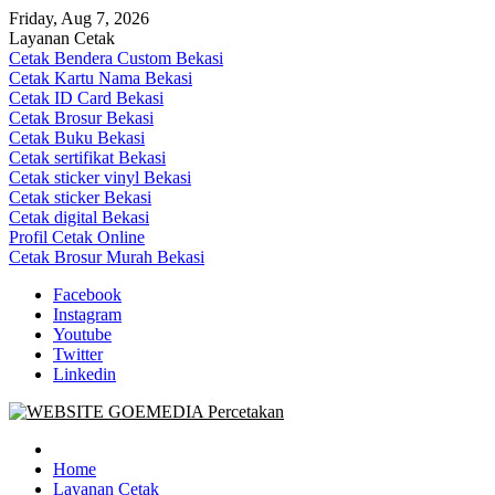
Skip
Friday, Aug 7, 2026
to
Layanan Cetak
content
Cetak Bendera Custom Bekasi
Cetak Kartu Nama Bekasi
Cetak ID Card Bekasi
Cetak Brosur Bekasi
Cetak Buku Bekasi
Cetak sertifikat Bekasi
Cetak sticker vinyl Bekasi
Cetak sticker Bekasi
Cetak digital Bekasi
Profil Cetak Online
Cetak Brosur Murah Bekasi
Facebook
Instagram
Youtube
Twitter
Linkedin
Goe Media Percetakan | 0822-4439-5599 (Call/WA)
0822-4439-5599 (Call/WA) Percetakan jasa cetak banner buku yasin
invoice kartu nama label map nota spanduk stiker undangan
Home
pernikahan murah online 24 jam
Layanan Cetak