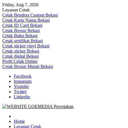
Skip
Friday, Aug 7, 2026
to
Layanan Cetak
content
Cetak Bendera Custom Bekasi
Cetak Kartu Nama Bekasi
Cetak ID Card Bekasi
Cetak Brosur Bekasi
Cetak Buku Bekasi
Cetak sertifikat Bekasi
Cetak sticker vinyl Bekasi
Cetak sticker Bekasi
Cetak digital Bekasi
Profil Cetak Online
Cetak Brosur Murah Bekasi
Facebook
Instagram
Youtube
Twitter
Linkedin
Goe Media Percetakan | 0822-4439-5599 (Call/WA)
0822-4439-5599 (Call/WA) Percetakan jasa cetak banner buku yasin
invoice kartu nama label map nota spanduk stiker undangan
Home
pernikahan murah online 24 jam
Layanan Cetak