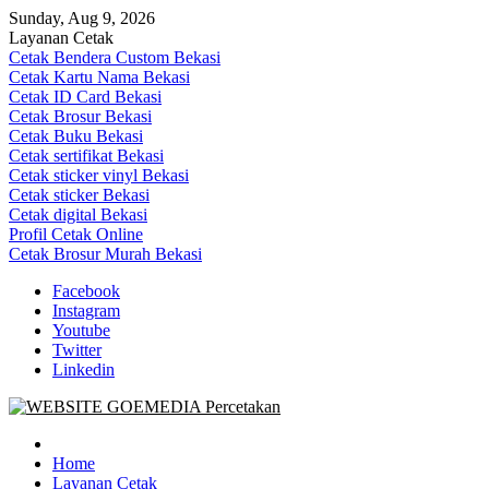
Skip
Sunday, Aug 9, 2026
to
Layanan Cetak
content
Cetak Bendera Custom Bekasi
Cetak Kartu Nama Bekasi
Cetak ID Card Bekasi
Cetak Brosur Bekasi
Cetak Buku Bekasi
Cetak sertifikat Bekasi
Cetak sticker vinyl Bekasi
Cetak sticker Bekasi
Cetak digital Bekasi
Profil Cetak Online
Cetak Brosur Murah Bekasi
Facebook
Instagram
Youtube
Twitter
Linkedin
Goe Media Percetakan | 0822-4439-5599 (Call/WA)
0822-4439-5599 (Call/WA) Percetakan jasa cetak banner buku yasin
invoice kartu nama label map nota spanduk stiker undangan
Home
pernikahan murah online 24 jam
Layanan Cetak