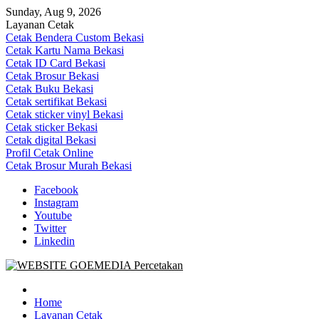
Skip
Sunday, Aug 9, 2026
to
Layanan Cetak
content
Cetak Bendera Custom Bekasi
Cetak Kartu Nama Bekasi
Cetak ID Card Bekasi
Cetak Brosur Bekasi
Cetak Buku Bekasi
Cetak sertifikat Bekasi
Cetak sticker vinyl Bekasi
Cetak sticker Bekasi
Cetak digital Bekasi
Profil Cetak Online
Cetak Brosur Murah Bekasi
Facebook
Instagram
Youtube
Twitter
Linkedin
Goe Media Percetakan | 0822-4439-5599 (Call/WA)
0822-4439-5599 (Call/WA) Percetakan jasa cetak banner buku yasin
invoice kartu nama label map nota spanduk stiker undangan
Home
pernikahan murah online 24 jam
Layanan Cetak