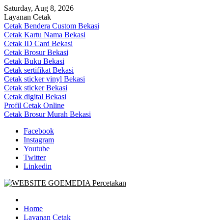
Skip
Saturday, Aug 8, 2026
to
Layanan Cetak
content
Cetak Bendera Custom Bekasi
Cetak Kartu Nama Bekasi
Cetak ID Card Bekasi
Cetak Brosur Bekasi
Cetak Buku Bekasi
Cetak sertifikat Bekasi
Cetak sticker vinyl Bekasi
Cetak sticker Bekasi
Cetak digital Bekasi
Profil Cetak Online
Cetak Brosur Murah Bekasi
Facebook
Instagram
Youtube
Twitter
Linkedin
Goe Media Percetakan | 0822-4439-5599 (Call/WA)
0822-4439-5599 (Call/WA) Percetakan jasa cetak banner buku yasin 
Home
Layanan Cetak