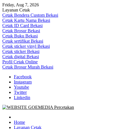
Skip
Friday, Aug 7, 2026
to
Layanan Cetak
content
Cetak Bendera Custom Bekasi
Cetak Kartu Nama Bekasi
Cetak ID Card Bekasi
Cetak Brosur Bekasi
Cetak Buku Bekasi
Cetak sertifikat Bekasi
Cetak sticker vinyl Bekasi
Cetak sticker Bekasi
Cetak digital Bekasi
Profil Cetak Online
Cetak Brosur Murah Bekasi
Facebook
Instagram
Youtube
Twitter
Linkedin
Goe Media Percetakan | 0822-4439-5599 (Call/WA)
0822-4439-5599 (Call/WA) Percetakan jasa cetak banner buku yasin
invoice kartu nama label map nota spanduk stiker undangan
Home
pernikahan murah online 24 jam
Layanan Cetak