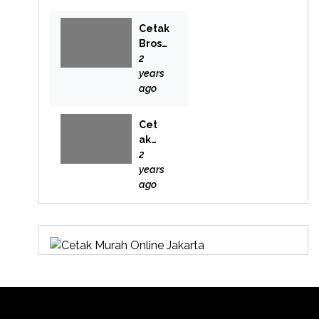
Cetak
Brosu
r
2
Bekas
years
i
ago
Cet
ak
Buk
2
u
years
Bek
ago
asi