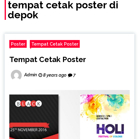
(Call/WA)
tempat cetak poster di
depok
Poster
Tempat Cetak Poster
Tempat Cetak Poster
Admin
8 years ago
7