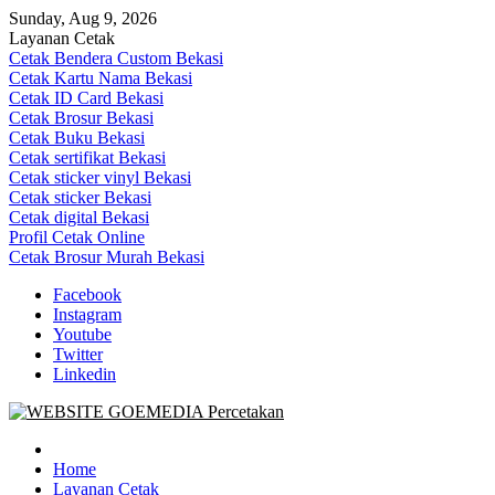
Skip
Sunday, Aug 9, 2026
to
Layanan Cetak
content
Cetak Bendera Custom Bekasi
Cetak Kartu Nama Bekasi
Cetak ID Card Bekasi
Cetak Brosur Bekasi
Cetak Buku Bekasi
Cetak sertifikat Bekasi
Cetak sticker vinyl Bekasi
Cetak sticker Bekasi
Cetak digital Bekasi
Profil Cetak Online
Cetak Brosur Murah Bekasi
Facebook
Instagram
Youtube
Twitter
Linkedin
Goe Media Percetakan | 0822-4439-5599 (Call/WA)
0822-4439-5599 (Call/WA) Percetakan jasa cetak banner buku yasin
invoice kartu nama label map nota spanduk stiker undangan
Home
pernikahan murah online 24 jam
Layanan Cetak