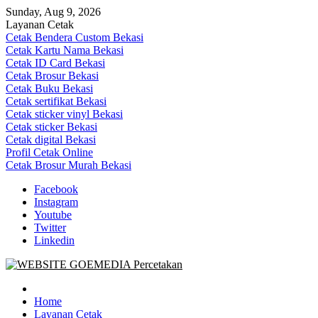
Skip
Sunday, Aug 9, 2026
to
Layanan Cetak
content
Cetak Bendera Custom Bekasi
Cetak Kartu Nama Bekasi
Cetak ID Card Bekasi
Cetak Brosur Bekasi
Cetak Buku Bekasi
Cetak sertifikat Bekasi
Cetak sticker vinyl Bekasi
Cetak sticker Bekasi
Cetak digital Bekasi
Profil Cetak Online
Cetak Brosur Murah Bekasi
Facebook
Instagram
Youtube
Twitter
Linkedin
Goe Media Percetakan | 0822-4439-5599 (Call/WA)
0822-4439-5599 (Call/WA) Percetakan jasa cetak banner buku yasin
invoice kartu nama label map nota spanduk stiker undangan
Home
pernikahan murah online 24 jam
Layanan Cetak