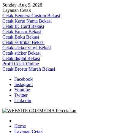
Skip
Sunday, Aug 9, 2026
to
Layanan Cetak
content
Cetak Bendera Custom Bekasi
Cetak Kartu Nama Bekasi
Cetak ID Card Bekasi
Cetak Brosur Bekasi
Cetak Buku Bekasi
Cetak sertifikat Bekasi
Cetak sticker vinyl Bekasi
Cetak sticker Bekasi
Cetak digital Bekasi
Profil Cetak Online
Cetak Brosur Murah Bekasi
Facebook
Instagram
Youtube
Twitter
Linkedin
Goe Media Percetakan | 0822-4439-5599 (Call/WA)
0822-4439-5599 (Call/WA) Percetakan jasa cetak banner buku yasin
invoice kartu nama label map nota spanduk stiker undangan
Home
pernikahan murah online 24 jam
Layanan Cetak