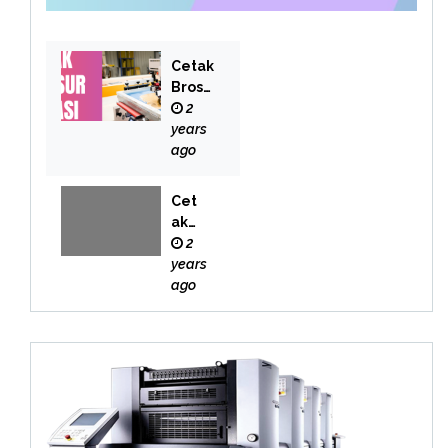
Cetak
Brosu
r
2
Bekas
years
i
ago
Cet
ak
Buk
2
u
years
Bek
ago
asi