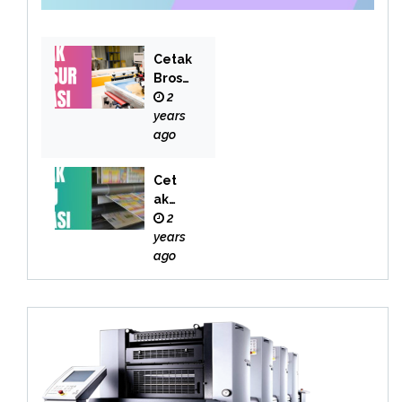
Cetak
Brosu
r
2
Bekas
years
i
ago
Cet
ak
Buk
2
u
years
Bek
ago
asi