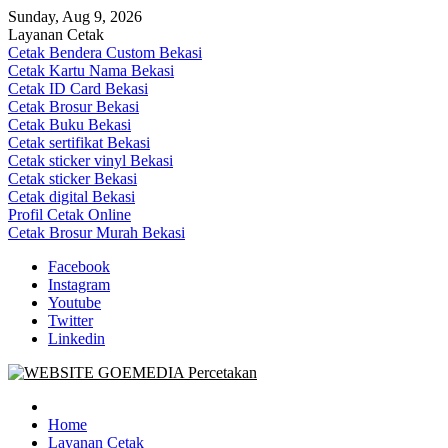
Skip
Sunday, Aug 9, 2026
to
Layanan Cetak
content
Cetak Bendera Custom Bekasi
Cetak Kartu Nama Bekasi
Cetak ID Card Bekasi
Cetak Brosur Bekasi
Cetak Buku Bekasi
Cetak sertifikat Bekasi
Cetak sticker vinyl Bekasi
Cetak sticker Bekasi
Cetak digital Bekasi
Profil Cetak Online
Cetak Brosur Murah Bekasi
Facebook
Instagram
Youtube
Twitter
Linkedin
Goe Media Percetakan | 0822-4439-5599 (Call/WA)
0822-4439-5599 (Call/WA) Percetakan jasa cetak banner buku yasin
invoice kartu nama label map nota spanduk stiker undangan
Home
pernikahan murah online 24 jam
Layanan Cetak